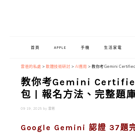
Skip
Skip
Skip
to
to
to
primary
main
primary
navigation
content
sidebar
首頁
APPLE
手機
生活家電
雲爸的私處
>
軟體技術研討
>
AI應用
>
教你考Gemini Certi
教你考Gemini Certif
包 | 報名方法、完整題
09 19, 2025
by
雲爸
Google Gemini 認證 37