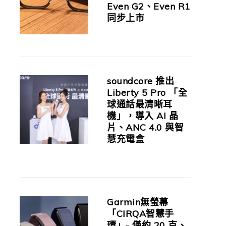
Even G2、Even R1
同步上市
soundcore 推出
Liberty 5 Pro 「全
球通話最清晰耳
機」，導入 AI 晶
片、ANC 4.0 與智
慧充電盒
Garmin無螢幕
「CIRQA智慧手
環」- 僅約 20 克、