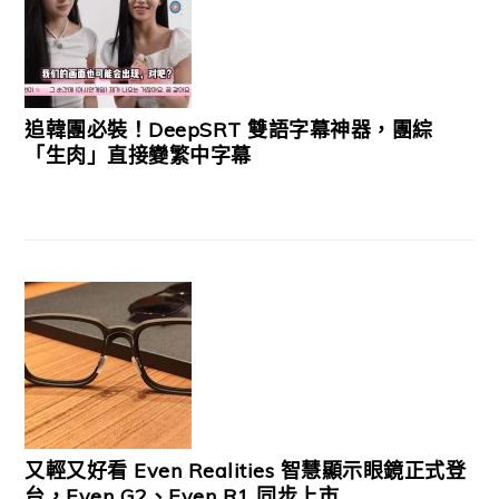
追韓團必裝！DeepSRT 雙語字幕神器，團綜
「生肉」直接變繁中字幕
又輕又好看 Even Realities 智慧顯示眼鏡正式登
台，Even G2、Even R1 同步上市