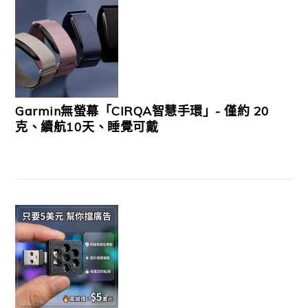
Garmin無螢幕「CIRQA智慧手環」- 僅約 20
克、續航10天、睡覺可戴