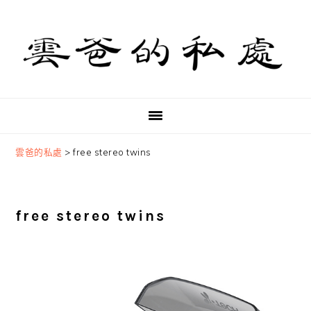
Skip
Skip
Skip
to
to
to
primary
main
primary
navigation
content
sidebar
雲爸的私處
>
free stereo twins
free stereo twins