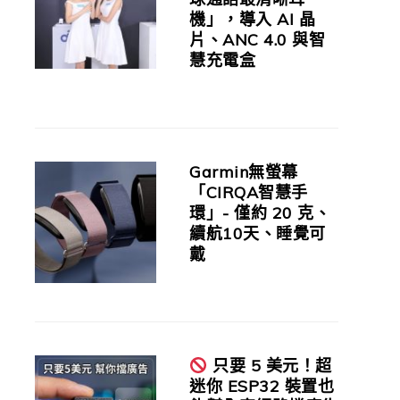
機」，導入 AI 晶
片、ANC 4.0 與智
慧充電盒
Garmin無螢幕
「CIRQA智慧手
環」- 僅約 20 克、
續航10天、睡覺可
戴
只要 5 美元！超
迷你 ESP32 裝置也