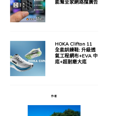
能幫全家網路擋廣告
HOKA Clifton 11
全能訓練鞋: 升級透
氣工程網布+EVA 中
底+超耐磨大底
作者