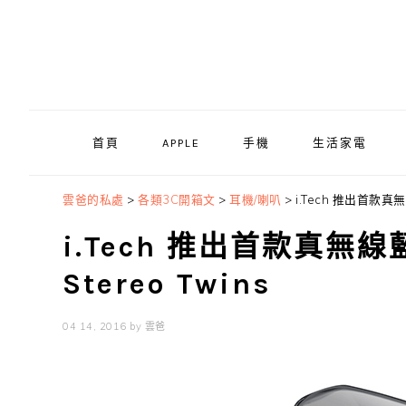
Skip
Skip
Skip
to
to
to
primary
main
primary
navigation
content
sidebar
首頁
APPLE
手機
生活家電
雲爸的私處
>
各類3C開箱文
>
耳機/喇叭
>
i.Tech 推出首款真無
i.Tech 推出首款真無線
Stereo Twins
04 14, 2016
by
雲爸