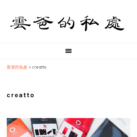
Skip
Skip
Skip
to
to
to
primary
main
primary
navigation
content
sidebar
雲爸的私處
>
creatto
creatto