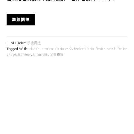
繼續閱讀
Filed Under:
手機周邊
Tagged With:
clutch
,
creatto
,
diario ver2
,
fenice diario
,
fenice note3
,
fenice
s4
,
piatto view
,
tiffany綠
,
全景視窗
Primary
Sidebar