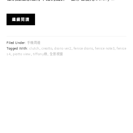
繼續閱讀
Filed Under:
手機周邊
Tagged With:
clutch
,
creatto
,
diario ver2
,
fenice diario
,
fenice note3
,
fenice
s4
,
piatto view
,
tiffany綠
,
全景視窗
Primary
Sidebar