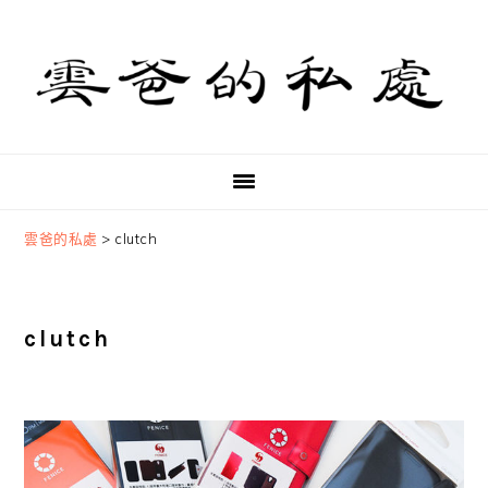
Skip
Skip
Skip
to
to
to
primary
main
primary
navigation
content
sidebar
雲爸的私處
>
clutch
clutch