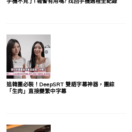
手機不見了! 報警有用嗎? 找回手機過程全紀錄
追韓團必裝！DeepSRT 雙語字幕神器，團綜
「生肉」直接變繁中字幕