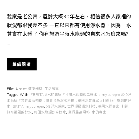
我家是老公寓，屋齡大概30年左右，相信很多人家裡的
狀況都跟我差不多 一直以來都有使用淨水器，因為.....水
質實在太髒了 你有想過平時水龍頭的自來水怎麼來嗎?
...
繼續閱讀
Filed Under:
健康器材
,
生活家電
Tagged With:
#BRITA #水的專家 #打開水龍頭即享好水 # mypurepro #X9淨
水系統 #業界最高規格 #世界頂級濾水科技 #德國水質專家 #打造無可挑剔的好
水
,
BRITA
,
mypurepro
,
X9淨水系統
,
世界頂級濾水科技
,
德國水質專家
,
打造
無可挑剔的好水
,
打開水龍頭即享好水
,
業界最高規格
,
水的專家
Primary