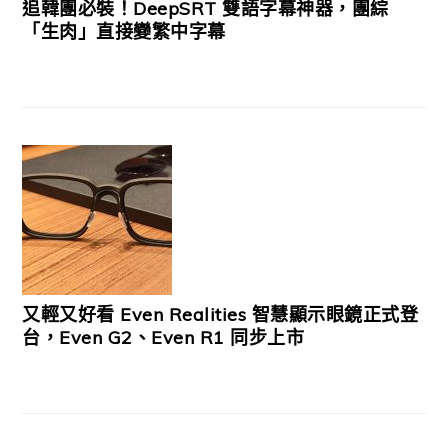
追韓團必裝！DeepSRT 雙語字幕神器，團綜
「生肉」直接變繁中字幕
又輕又好看 Even Realities 智慧顯示眼鏡正式登
台，Even G2、Even R1 同步上市