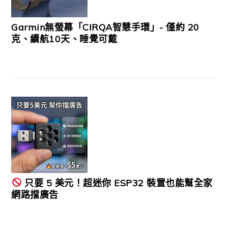
Garmin無螢幕「CIRQA智慧手環」- 僅約 20
克、續航10天、睡覺可戴
只要 5 美元！超迷你 ESP32 裝置也能幫全家
網路擋廣告