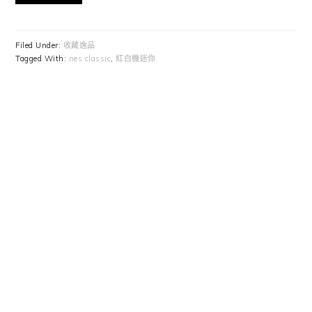
Filed Under:
收藏逸品
Tagged With:
nes classic
,
紅白機迷你
Primary
Sidebar