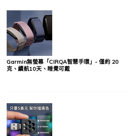
Garmin無螢幕「CIRQA智慧手環」- 僅約 20
克、續航10天、睡覺可戴