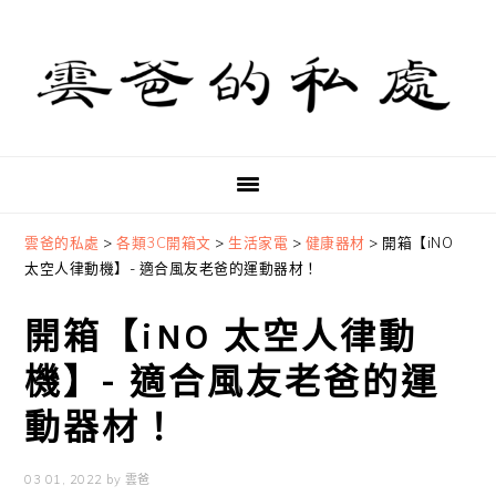
Skip
Skip
Skip
to
to
to
primary
main
primary
navigation
content
sidebar
雲爸的私處
>
各類3C開箱文
>
生活家電
>
健康器材
>
開箱【iNO
太空人律動機】- 適合風友老爸的運動器材！
開箱【iNO 太空人律動
機】- 適合風友老爸的運
動器材！
03 01, 2022
by
雲爸