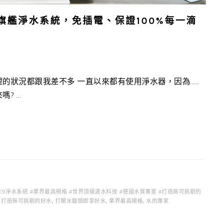
9專業級旗艦淨水系統，免插電、保證100%每一滴
狀況都跟我差不多 一直以來都有使用淨水器，因為.....
 ...
ro #X9淨水系統 #業界最高規格 #世界頂級濾水科技 #德國水質專家 #打造無可挑剔的
,
打造無可挑剔的好水
,
打開水龍頭即享好水
,
業界最高規格
,
水的專家