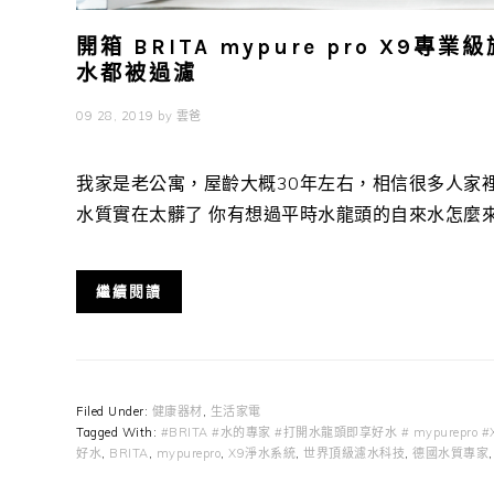
開箱 BRITA mypure pro X
水都被過濾
09 28, 2019
by
雲爸
我家是老公寓，屋齡大概30年左右，相信很多人家裡的
水質實在太髒了 你有想過平時水龍頭的自來水怎麼來嗎?
繼續閱讀
Filed Under:
健康器材
,
生活家電
Tagged With:
#BRITA #水的專家 #打開水龍頭即享好水 # mypurep
好水
,
BRITA
,
mypurepro
,
X9淨水系統
,
世界頂級濾水科技
,
德國水質專家