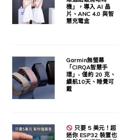
機」，導入 AI 晶
片、ANC 4.0 與智
慧充電盒
Garmin無螢幕
「CIRQA智慧手
環」- 僅約 20 克、
續航10天、睡覺可
戴
只要 5 美元！超
迷你 ESP32 裝置也