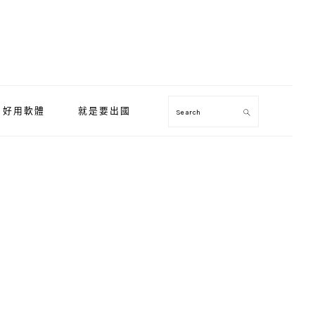
好用軟體
就是要出國
Search
Primary
Sidebar