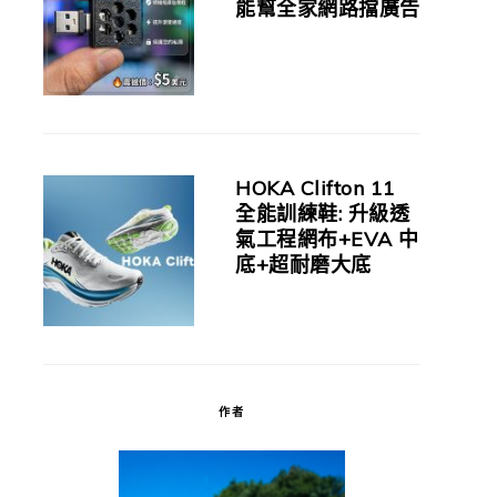
能幫全家網路擋廣告
HOKA Clifton 11
全能訓練鞋: 升級透
氣工程網布+EVA 中
底+超耐磨大底
作者