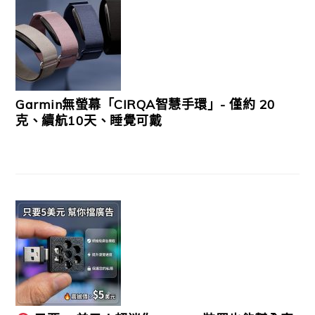
Garmin無螢幕「CIRQA智慧手環」- 僅約 20
克、續航10天、睡覺可戴