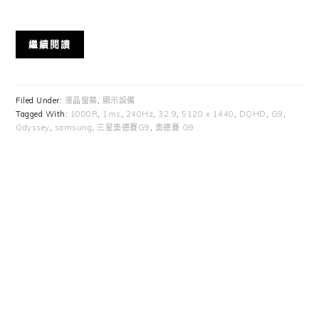
繼續閱讀
Filed Under:
液晶螢幕
,
顯示設備
Tagged With:
1000R
,
1ms
,
240Hz
,
32:9
,
5120 x 1440
,
DQHD
,
G9
,
Odyssey
,
samsung
,
三星奧德賽G9
,
奧德賽 G9
Primary
Sidebar