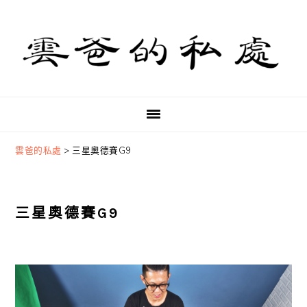
Skip
Skip
Skip
to
to
to
primary
main
primary
navigation
content
sidebar
雲爸的私處
>
三星奧德賽G9
三星奧德賽G9