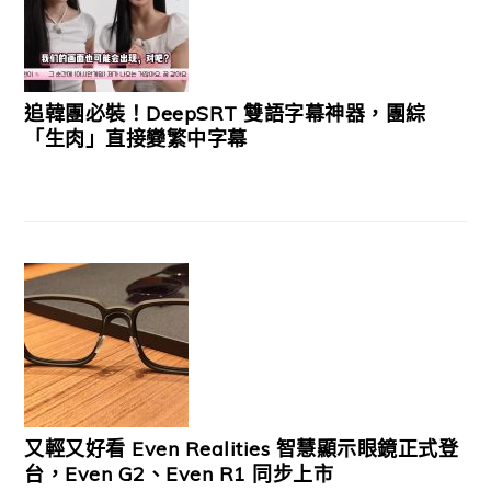
追韓團必裝！DeepSRT 雙語字幕神器，團綜
「生肉」直接變繁中字幕
又輕又好看 Even Realities 智慧顯示眼鏡正式登
台，Even G2、Even R1 同步上市