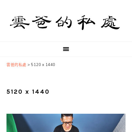
Skip
Skip
Skip
to
to
to
primary
main
primary
navigation
content
sidebar
雲爸的私處
>
5120 x 1440
5120 x 1440