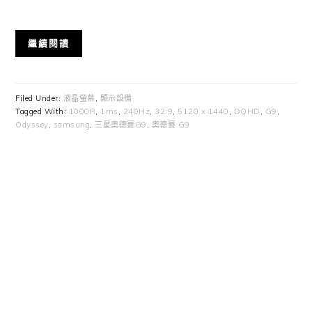
繼續閱讀
Filed Under:
液晶螢幕
,
顯示設備
Tagged With:
1000R
,
1ms
,
240Hz
,
32:9
,
5120 x 1440
,
DQHD
,
G9
,
Odyssey
,
samsung
,
三星奧德賽G9
,
奧德賽 G9
Primary
Sidebar