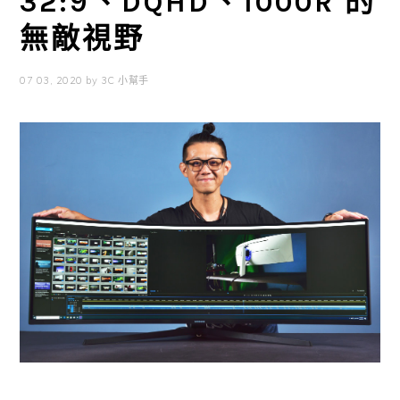
32:9、DQHD、1000R 的
無敵視野
07 03, 2020
by
3C 小幫手