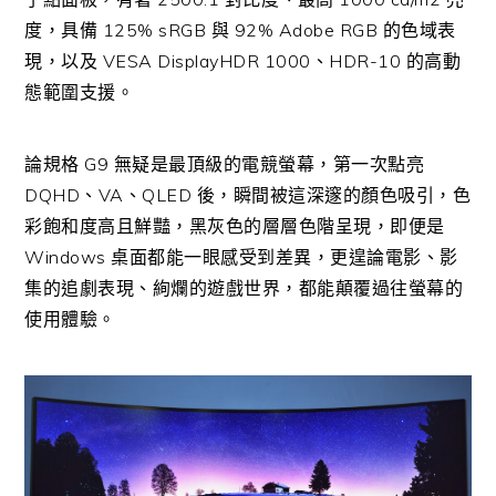
度，具備 125% sRGB 與 92% Adobe RGB 的色域表
現，以及 VESA DisplayHDR 1000、HDR-10 的高動
態範圍支援。
論規格 G9 無疑是最頂級的電競螢幕，第一次點亮
DQHD、VA、QLED 後，瞬間被這深邃的顏色吸引，色
彩飽和度高且鮮豔，黑灰色的層層色階呈現，即便是
Windows 桌面都能一眼感受到差異，更遑論電影、影
集的追劇表現、絢爛的遊戲世界，都能顛覆過往螢幕的
使用體驗。