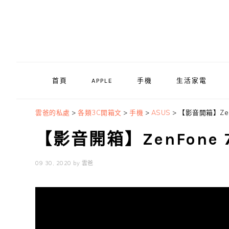
Skip
Skip
Skip
to
to
to
primary
main
primary
navigation
content
sidebar
首頁
APPLE
手機
生活家電
雲爸的私處
>
各類3C開箱文
>
手機
>
ASUS
>
【影音開箱】Zen
【影音開箱】ZenFone 
09 30, 2020
by
雲爸