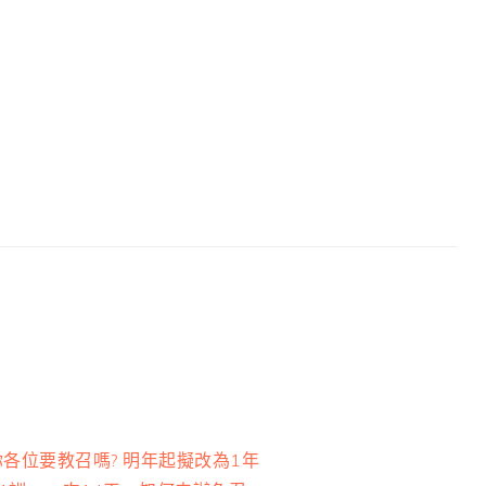
ext
你各位要教召嗎? 明年起擬改為1年