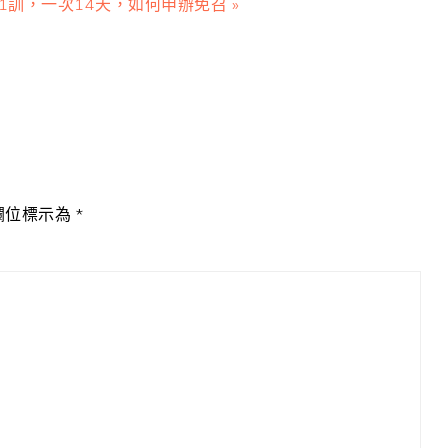
ost:
1訓，一次14天，如何申辦免召 »
欄位標示為
*