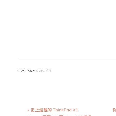
Filed Under:
ASUS
,
手機
Previous
N
« 史上最輕的 ThinkPad X1