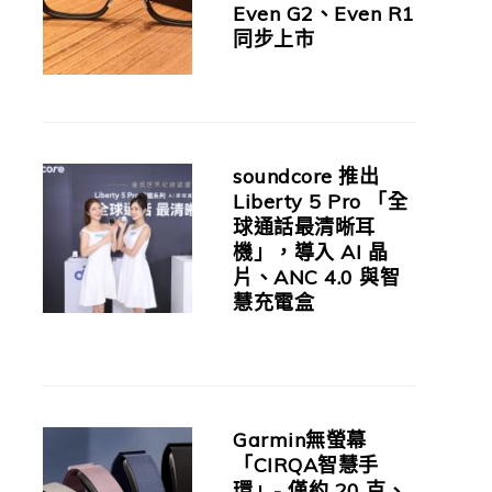
Even G2、Even R1
同步上市
soundcore 推出
Liberty 5 Pro 「全
球通話最清晰耳
機」，導入 AI 晶
片、ANC 4.0 與智
慧充電盒
Garmin無螢幕
「CIRQA智慧手
環」- 僅約 20 克、