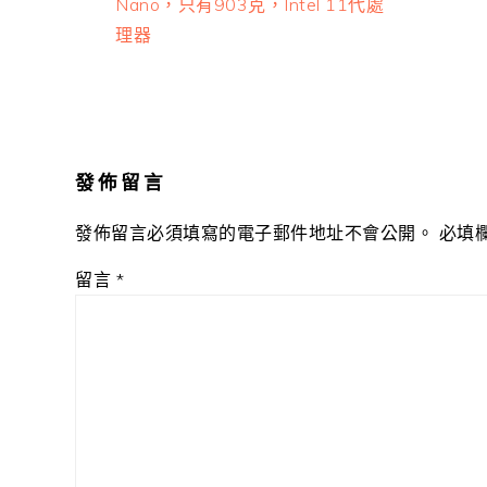
Post:
P
Nano，只有903克，Intel 11代處
理器
Reader
Interactions
發佈留言
發佈留言必須填寫的電子郵件地址不會公開。
必填
留言
*