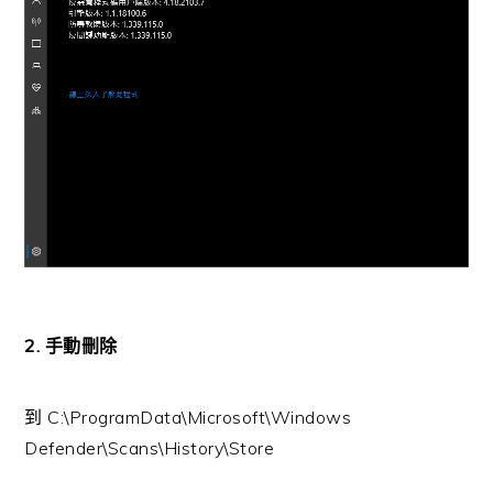
2. 手動刪除
到 C:\ProgramData\Microsoft\Windows
Defender\Scans\History\Store