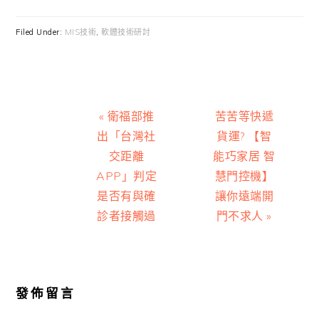
Filed Under:
MIS技術
,
軟體技術研討
Previous
Next
« 衛福部推
苦苦等快遞
Post:
Post:
出「台灣社
貨運? 【智
交距離
能巧家居 智
APP」判定
慧門控機】
是否有與確
讓你遠端開
診者接觸過
門不求人 »
Reader
Interactions
發佈留言