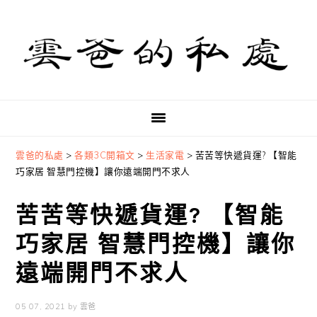
Skip
Skip
Skip
to
to
to
primary
main
primary
navigation
content
sidebar
雲爸的私處
>
各類3C開箱文
>
生活家電
>
苦苦等快遞貨運? 【智能
巧家居 智慧門控機】讓你遠端開門不求人
苦苦等快遞貨運? 【智能
巧家居 智慧門控機】讓你
遠端開門不求人
05 07, 2021
by
雲爸