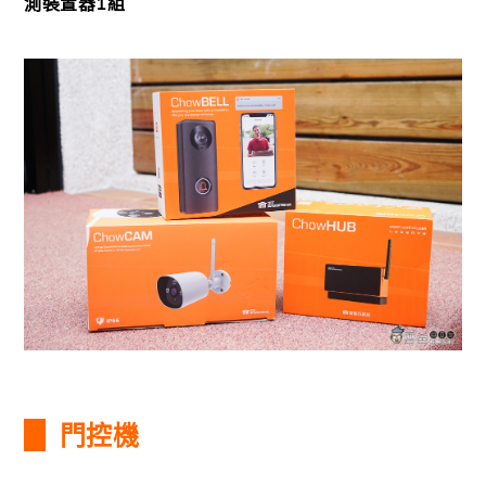
測裝置器1組
門控機