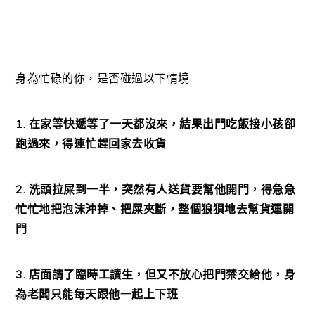
身為忙碌的你，是否碰過以下情境
1. 在家等快遞等了一天都沒來，結果出門吃飯接小孩卻
跑過來，得連忙趕回家去收貨
2. 洗頭拉屎到一半，突然有人送貨要幫他開門，得急急
忙忙地把泡沫沖掉、把屎夾斷，整個狼狽地去幫貨運開
門
3. 店面請了臨時工讀生，但又不放心把門禁交給他，身
為老闆只能每天跟他一起上下班