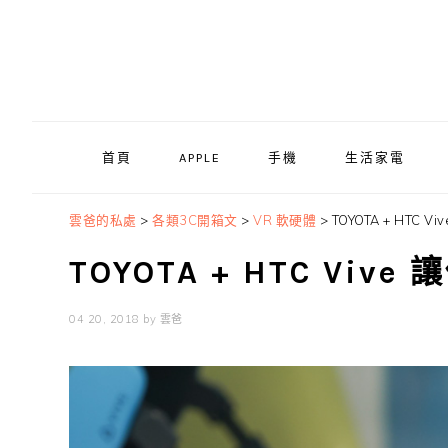
Skip
Skip
Skip
to
to
to
primary
main
primary
navigation
content
sidebar
首頁
APPLE
手機
生活家電
雲爸的私處
>
各類3C開箱文
>
VR 軟硬體
>
TOYOTA + HTC
TOYOTA + HTC Vi
04 20, 2018
by
雲爸