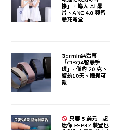
機」，導入 AI 晶
片、ANC 4.0 與智
慧充電盒
Garmin無螢幕
「CIRQA智慧手
環」- 僅約 20 克、
續航10天、睡覺可
戴
只要 5 美元！超
迷你 ESP32 裝置也