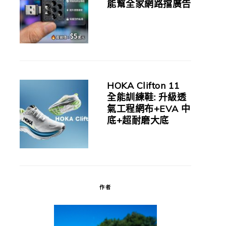
能幫全家網路擋廣告
HOKA Clifton 11
全能訓練鞋: 升級透
氣工程網布+EVA 中
底+超耐磨大底
作者