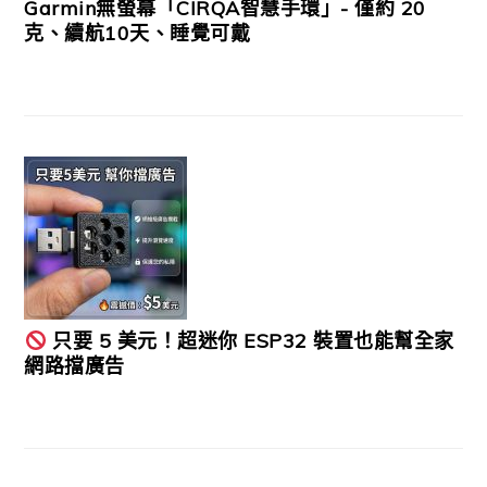
Garmin無螢幕「CIRQA智慧手環」- 僅約 20
克、續航10天、睡覺可戴
只要 5 美元！超迷你 ESP32 裝置也能幫全家
網路擋廣告