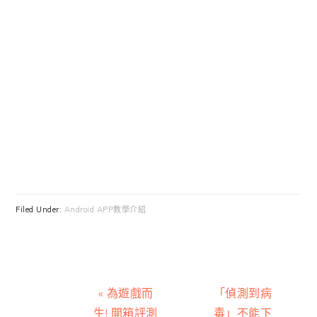
Filed Under:
Android APP教學介紹
Previous
Next
« 為遊戲而
「偵測到病
Post:
Post:
生! 開箱評測
毒」不能下