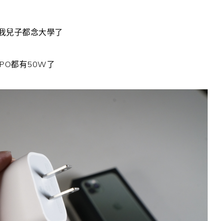
，我兒子都念大學了
PO都有50W了