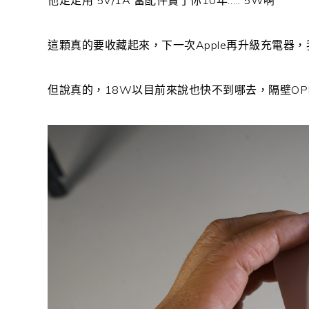
他足足用 5V/1A 當配件賣了你10年….. 5W啊
這顆真的要收藏起來，下一次Apple再升級充電器
但說真的，18W以目前來說也快不到哪去，隔壁OP