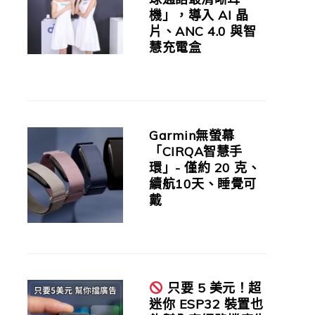
機」，導入 AI 晶
片、ANC 4.0 與智
慧充電盒
Garmin無螢幕
「CIRQA智慧手
環」- 僅約 20 克、
續航10天、睡覺可
戴
只要 5 美元！超
迷你 ESP32 裝置也