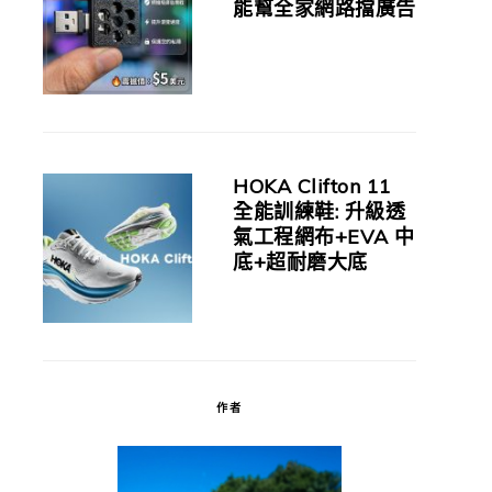
能幫全家網路擋廣告
HOKA Clifton 11
全能訓練鞋: 升級透
氣工程網布+EVA 中
底+超耐磨大底
作者