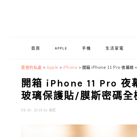
Skip
Skip
Skip
to
to
to
primary
main
primary
navigation
content
sidebar
首頁
APPLE
手機
生活家電
雲爸的私處
>
Apple
>
iPhone
>
開箱 iPhone 11 Pro 夜
開箱 iPhone 11 Pro
玻璃保護貼/膜斯密碼全
09 20, 2019
by
肯尼