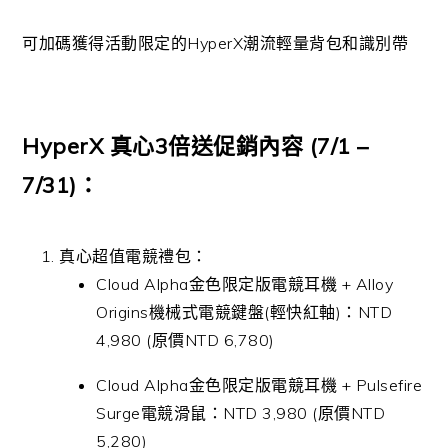
可加碼獲得活動限定的
HyperX
潮流輕量背包和識別帶
HyperX
真心
3
倍送促銷內容
(7/1 –
7/31)
：
真心超值電競禮包：
C
loud Alpha
金色限定版電競耳機
+ Alloy
Origins
機械式電競鍵盤
(
輕快紅軸
)
：
NTD
4,980 (
原價
NTD 6,780)
C
loud Alpha
金色限定版電競耳機
+ Pulsefire
Surge
電競滑鼠：
NTD 3,980 (
原價
NTD
5,280)