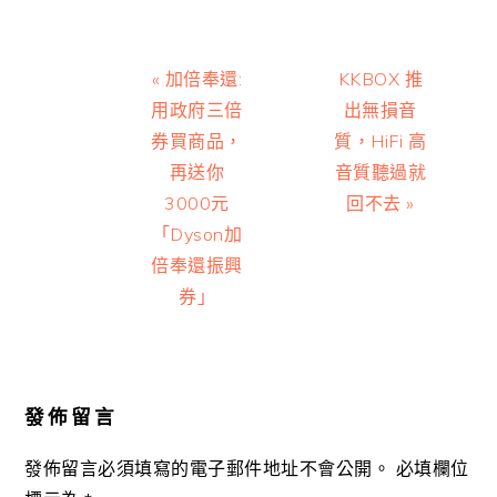
Previous
Next
« 加倍奉還:
KKBOX 推
Post:
Post:
用政府三倍
出無損音
券買商品，
質，HiFi 高
再送你
音質聽過就
3000元
回不去 »
「Dyson加
倍奉還振興
券」
Reader
Interactions
發佈留言
發佈留言必須填寫的電子郵件地址不會公開。
必填欄位