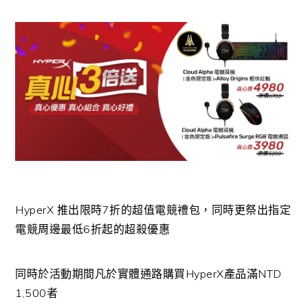
HyperX
推出限時
7
折的超值電競禮包，同時更祭出指定
電競周邊最低
6
折起的超殺優惠
同時於活動期間凡於實體通路購買
HyperX
產品滿
NTD
1,500
者