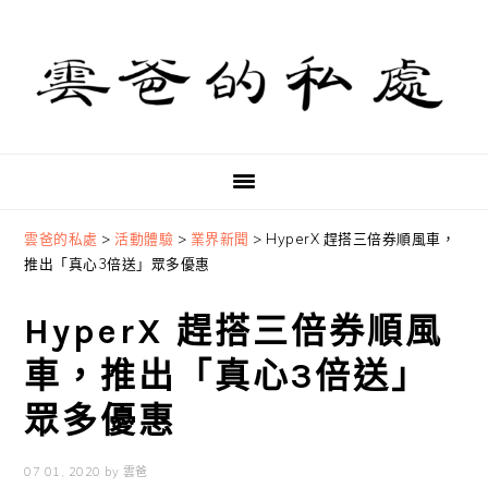
Skip
Skip
Skip
to
to
to
primary
main
primary
navigation
content
sidebar
雲爸的私處
>
活動體驗
>
業界新聞
>
HyperX 趕搭三倍券順風車，
推出「真心3倍送」眾多優惠
HyperX 趕搭三倍券順風
車，推出「真心3倍送」
眾多優惠
07 01, 2020
by
雲爸