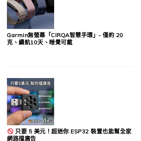
Garmin無螢幕「CIRQA智慧手環」- 僅約 20
克、續航10天、睡覺可戴
只要 5 美元！超迷你 ESP32 裝置也能幫全家
網路擋廣告