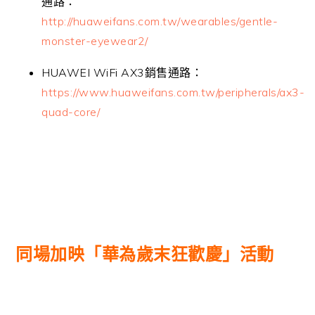
通路：
http://huaweifans.com.tw/wearables/gentle-
monster-eyewear2/
HUAWEI WiFi AX3銷售通路：
https://www.huaweifans.com.tw/peripherals/ax3-
quad-core/
同場加映「華為歲末狂歡慶」活動