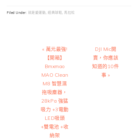
Filed Under:
就是愛運動
,
經典球鞋
,
馬拉松
Previous
Next
« 萬元最強!
DJI Mic開
Post:
Post:
【開箱】
賣，你應該
Bmxmao
知道的10件
MAO Clean
事 »
M8 智慧濕
拖吸塵器，
28kPa 強猛
吸力 +3電動
LED吸頭
+雙電池 +收
納架