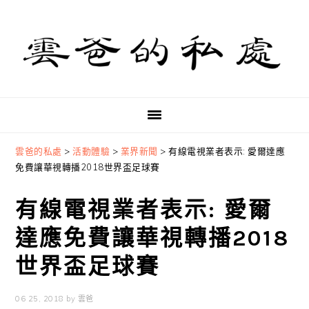
Skip
Skip
Skip
to
to
to
primary
main
primary
navigation
content
sidebar
雲爸的私處
>
活動體驗
>
業界新聞
>
有線電視業者表示: 愛爾達應
免費讓華視轉播2018世界盃足球賽
有線電視業者表示: 愛爾
達應免費讓華視轉播2018
世界盃足球賽
06 25, 2018
by
雲爸