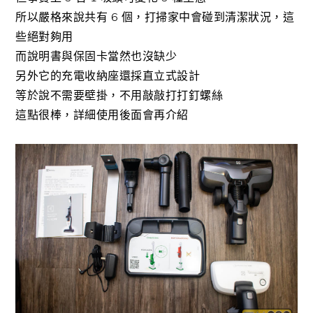
所以嚴格來說共有 6 個，打掃家中會碰到清潔狀況，這
些絕對夠用
而說明書與保固卡當然也沒缺少
另外它的充電收納座還採直立式設計
等於說不需要壁掛，不用敲敲打打釘螺絲
這點很棒，詳細使用後面會再介紹