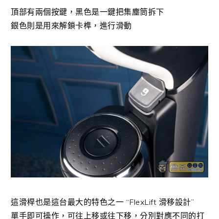
頂部有兩個按鍵，黑色是一鍵把集塵筒拆下
銀色則是用來解鎖卡榫，進行滑動
這滑桿也是這台最大的特色之一 “FlexLift 滑移設計”
單手即可操作，可往上移或往下移，分別對應不同的打