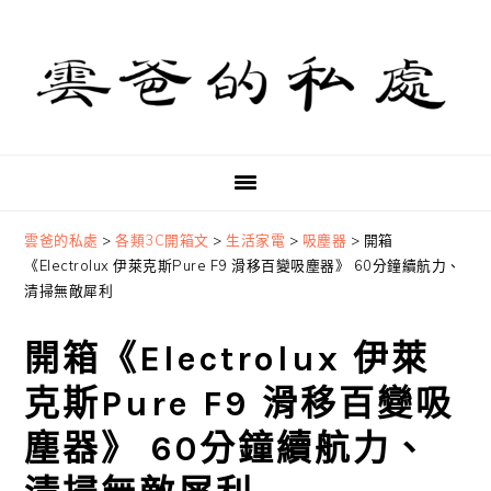
Skip
Skip
Skip
to
to
to
primary
main
primary
navigation
content
sidebar
雲爸的私處
>
各類3C開箱文
>
生活家電
>
吸塵器
>
開箱
《Electrolux 伊萊克斯Pure F9 滑移百變吸塵器》 60分鐘續航力、
清掃無敵犀利
開箱《Electrolux 伊萊
克斯Pure F9 滑移百變吸
塵器》 60分鐘續航力、