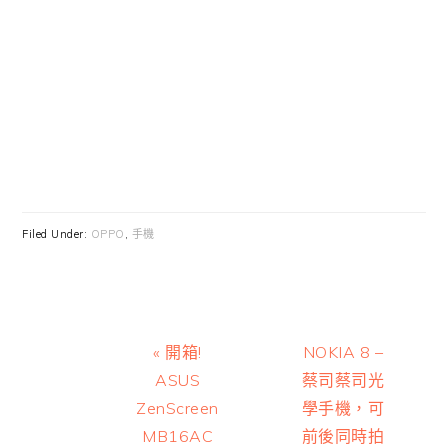
Filed Under:
OPPO
,
手機
Previous
Next
« 開箱!
NOKIA 8 –
Post:
Post:
ASUS
蔡司蔡司光
ZenScreen
學手機，可
MB16AC
前後同時拍