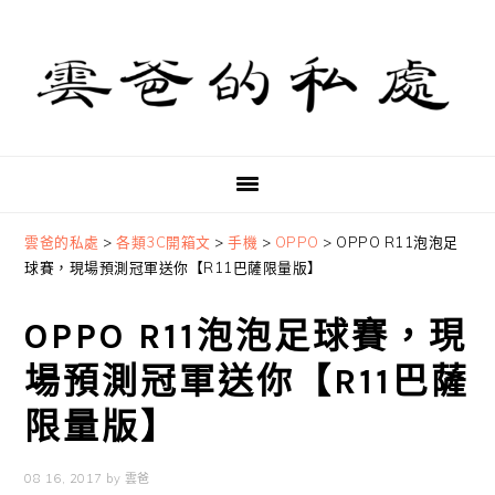
Skip
Skip
Skip
to
to
to
primary
main
primary
navigation
content
sidebar
雲爸的私處
>
各類3C開箱文
>
手機
>
OPPO
>
OPPO R11泡泡足
球賽，現場預測冠軍送你【R11巴薩限量版】
OPPO R11泡泡足球賽，現
場預測冠軍送你【R11巴薩
限量版】
08 16, 2017
by
雲爸