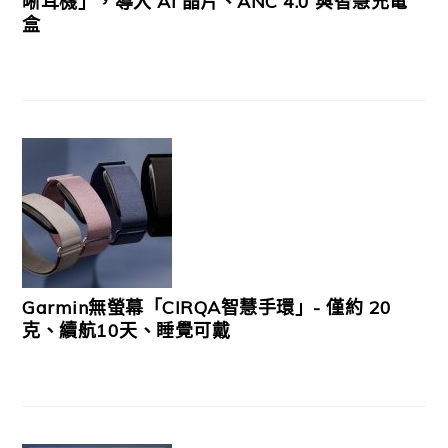
晰耳機」，導入 AI 晶片、ANC 4.0 與智慧充電
盒
Garmin無螢幕「CIRQA智慧手環」- 僅約 20
克、續航10天、睡覺可戴