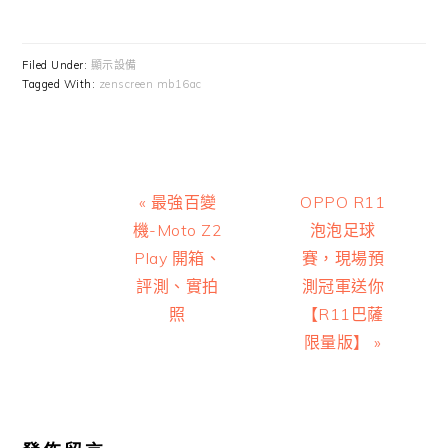
Filed Under:
顯示設備
Tagged With:
zenscreen mb16ac
Previous
Next
« 最強百變
OPPO R11
Post:
Post:
機-Moto Z2
泡泡足球
Play 開箱、
賽，現場預
評測、實拍
測冠軍送你
照
【R11巴薩
限量版】 »
Reader
Interactions