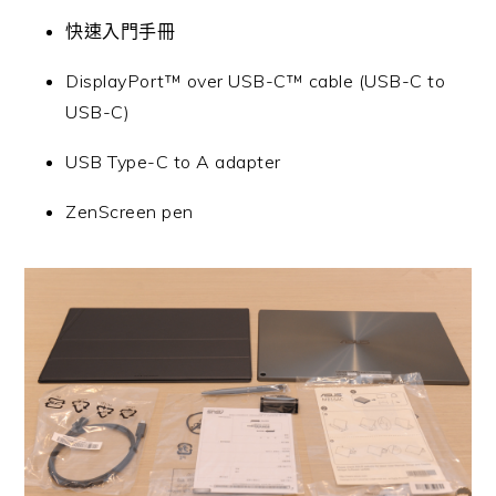
快速入門手冊
DisplayPort™ over USB-C™ cable (USB-C to
USB-C)
USB Type-C to A adapter
ZenScreen pen