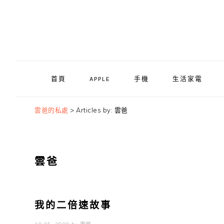
Skip
Skip
Skip
to
to
to
primary
main
primary
navigation
content
sidebar
首頁
APPLE
手機
生活家電
雲爸的私處
>
Articles by: 雲爸
雲爸
我的二倍速故事