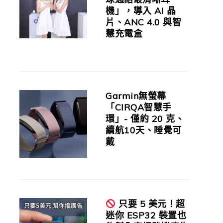
機」，導入 AI 晶
片、ANC 4.0 與智
慧充電盒
Garmin無螢幕
「CIRQA智慧手
環」- 僅約 20 克、
續航10天、睡覺可
戴
只要 5 美元！超
迷你 ESP32 裝置也