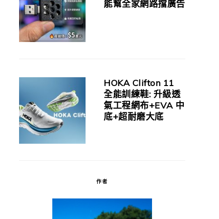
能幫全家網路擋廣告
HOKA Clifton 11
全能訓練鞋: 升級透
氣工程網布+EVA 中
底+超耐磨大底
作者