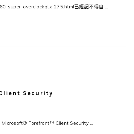
-260-super-overclockgtx-275.html已經記不得自 ...
lient Security
ft® Forefront™ Client Security ...