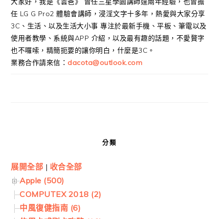
大家好，我是《雲爸》 曾任三星學園講師達兩年經驗，也曾擔
任 LG G Pro2 體驗會講師，浸淫文字十多年，熱愛與大家分享
3C、生活、以及生活大小事 專注於最新手機、平板、筆電以及
使用者教學、系統與APP 介紹，以及最有趣的話題，不愛贅字
也不囉嗦，精簡扼要的讓你明白，什麼是3C。
業務合作請來信：
dacota@outlook.com
分類
展開全部
|
收合全部
Apple (500)
COMPUTEX 2018 (2)
中風復健指南 (6)