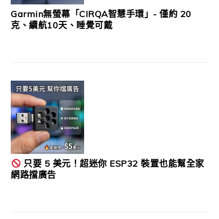
Garmin無螢幕「CIRQA智慧手環」- 僅約 20
克、續航10天、睡覺可戴
只要 5 美元！超迷你 ESP32 裝置也能幫全家
網路擋廣告