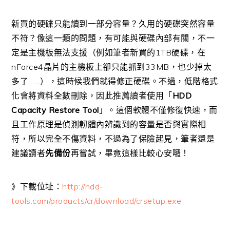
新買的硬碟只能讀到一部分容量？久用的硬碟突然容量
不符？像這一類的問題，有可能與硬碟內部有關，不一
定是主機板無法支援（例如筆者新買的1TB硬碟，在
nForce4晶片的主機板上卻只能抓到33MB，也少掉太
多了……），這時候我們就得修正硬碟。不過，低階格式
化會將資料全數刪除，因此推薦讀者使用「
HDD
Capacity Restore Tool
」。這個軟體不僅修復快速，而
且工作原理是偵測韌體內辨識到的容量是否與實際相
符，所以完全不傷資料，不過為了保險起見，筆者還是
建議讀者
先備份
再嘗試，畢竟這樣比較心安囉！
》下載位址：
http://hdd-
tools.com/products/cr/download/crsetup.exe