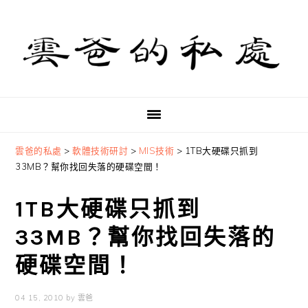
Skip
Skip
Skip
to
to
to
primary
main
primary
navigation
content
sidebar
雲爸的私處
>
軟體技術研討
>
MIS技術
>
1TB大硬碟只抓到
33MB？幫你找回失落的硬碟空間！
1TB大硬碟只抓到
33MB？幫你找回失落的
硬碟空間！
04 15, 2010
by
雲爸