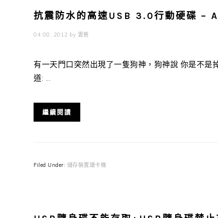
抗震防水的高速USB 3.0行動硬碟 – AD
04 08, 2012
by
雲爸
有一天門口突然出現了一隻狗神，狗神說 你是不是掉
道: ...
繼續閱讀
Filed Under:
儲存裝置讀卡機