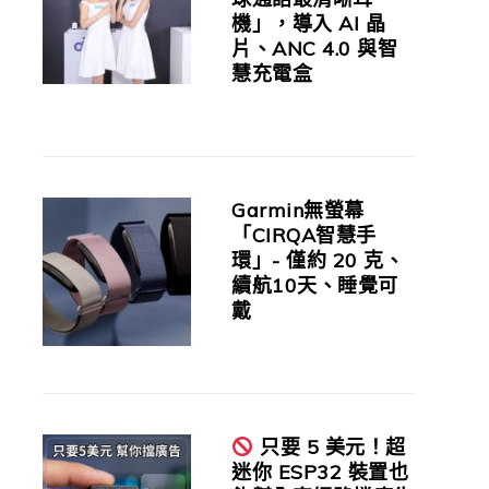
機」，導入 AI 晶
片、ANC 4.0 與智
慧充電盒
Garmin無螢幕
「CIRQA智慧手
環」- 僅約 20 克、
續航10天、睡覺可
戴
只要 5 美元！超
迷你 ESP32 裝置也