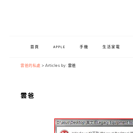
Skip
Skip
Skip
to
to
to
primary
main
primary
navigation
content
sidebar
首頁
APPLE
手機
生活家電
雲爸的私處
>
Articles by: 雲爸
雲爸