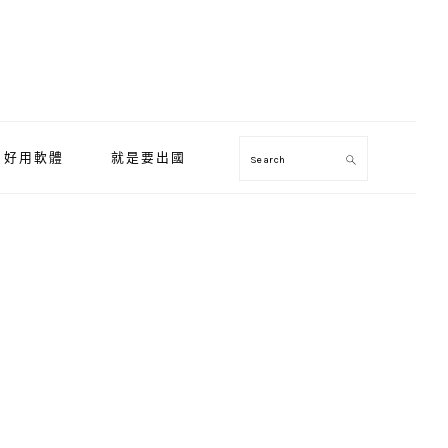
好用軟體
就是要出國
Search
Primary
Sidebar