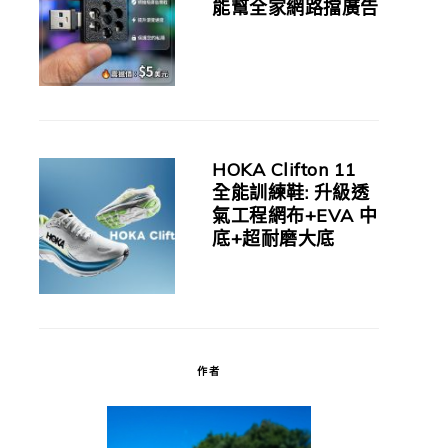
能幫全家網路擋廣告
HOKA Clifton 11
全能訓練鞋: 升級透
氣工程網布+EVA 中
底+超耐磨大底
作者