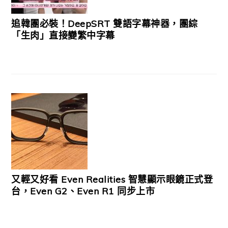
追韓團必裝！DeepSRT 雙語字幕神器，團綜
「生肉」直接變繁中字幕
又輕又好看 Even Realities 智慧顯示眼鏡正式登
台，Even G2、Even R1 同步上市