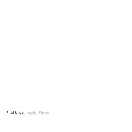
Filed Under:
Apple
,
iPhone