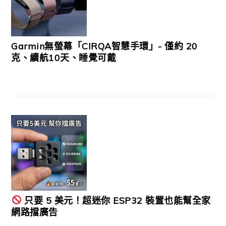
Garmin無螢幕「CIRQA智慧手環」- 僅約 20
克、續航10天、睡覺可戴
只要 5 美元！超迷你 ESP32 裝置也能幫全家
網路擋廣告