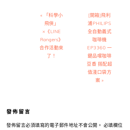
Previous
Next
« 「科學小
[開箱]飛利
Post:
Post:
飛俠」
浦PHILIPS
×《LINE
全自動義式
Rangers》
咖啡機
合作活動來
EP3360 一
了！
鍵品嚐咖啡
豆香 搭配超
值淺口袋方
案 »
Reader
Interactions
發佈留言
發佈留言必須填寫的電子郵件地址不會公開。
必填欄位