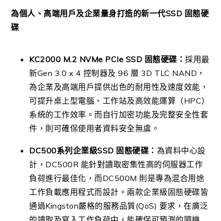
為個人、高端用戶及企業量身打造的新一代
SSD
固態硬
碟
KC2000 M.2 NVMe PCIe SSD
固態硬碟：
採用最
新
Gen 3.0 x 4
控制器及
96
層
3D TLC NAND
，
為企業及高端用戶提供出色的耐用性及速度效能，
可提升桌上型電腦、工作站及高效能運算（
HPC
）
系統的工作效率。而自行加密功能及完整安全性套
件，則可確保使用者資料安全無虞。
DC500
系列企業級
SSD
固態硬碟：
為資料中心設
計，
DC500R
能針對讀取密集性高的伺服器工作
負荷進行最佳化，而
DC500M
則是專為混合用途
工作負載應用程式而設計。兩款企業級固態硬碟皆
通過
Kingston
嚴格的服務品質
(QoS)
要求，在廣泛
的讀取及寫入工作負荷中，能確保可預測的隨機