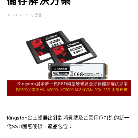
儲存解決方案
05 28, 2019
by
雲爸
Kingston
金士頓
展出針對消費端及企業用戶打造的新一
代
SSD
固態硬碟，產品包含：