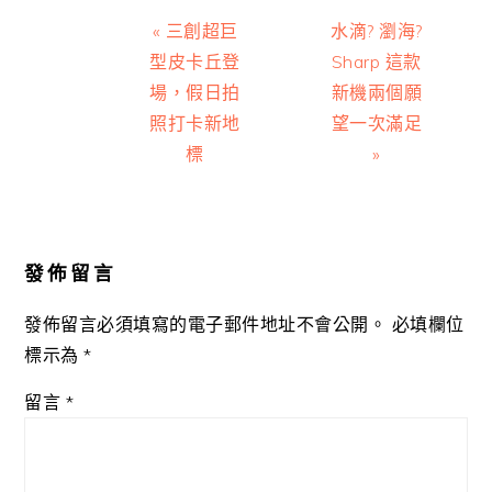
Previous
Next
« 三創超巨
水滴? 瀏海?
Post:
Post:
型皮卡丘登
Sharp 這款
場，假日拍
新機兩個願
照打卡新地
望一次滿足
標
»
Reader
Interactions
發佈留言
發佈留言必須填寫的電子郵件地址不會公開。
必填欄位
標示為
*
留言
*