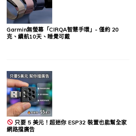
Garmin無螢幕「CIRQA智慧手環」- 僅約 20
克、續航10天、睡覺可戴
只要 5 美元！超迷你 ESP32 裝置也能幫全家
網路擋廣告