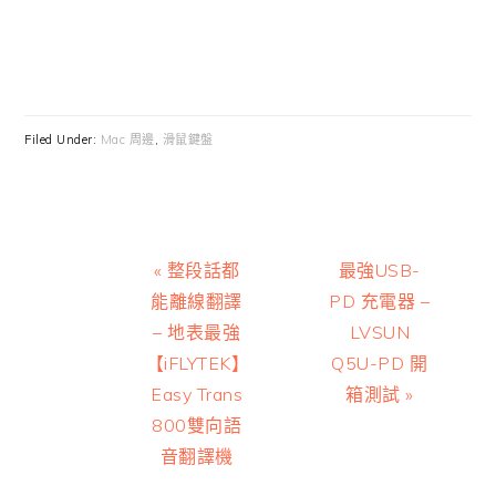
Filed Under:
Mac 周邊
,
滑鼠鍵盤
Previous
Next
« 整段話都
最強USB-
Post:
Post:
能離線翻譯
PD 充電器 –
– 地表最強
LVSUN
【iFLYTEK】
Q5U-PD 開
Easy Trans
箱測試 »
800雙向語
音翻譯機