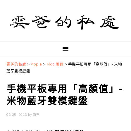
Skip
Skip
Skip
to
to
to
primary
main
primary
navigation
content
sidebar
雲爸的私處
>
Apple
>
Mac 周邊
>
手機平板專用「高顏值」- 米物
藍牙雙模鍵盤
手機平板專用「高顏值」-
米物藍牙雙模鍵盤
08 25, 2018
by
雲爸