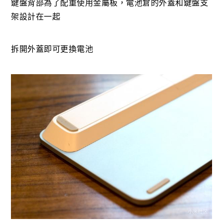
鍵盤背部為了配重使用金屬板，電池倉的外蓋和鍵盤支
架設計在一起
拆開外蓋即可更換電池