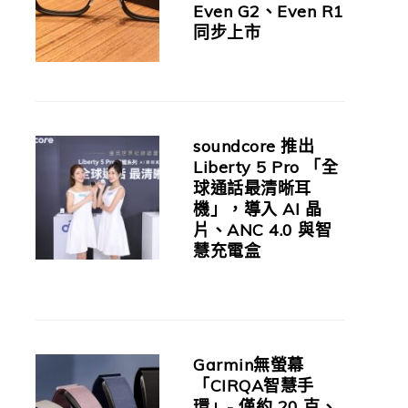
Even G2、Even R1
同步上市
soundcore 推出
Liberty 5 Pro 「全
球通話最清晰耳
機」，導入 AI 晶
片、ANC 4.0 與智
慧充電盒
Garmin無螢幕
「CIRQA智慧手
環」- 僅約 20 克、