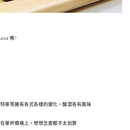
sa 嗎?
豆
曼特寧等擁有各式各樣的變化，酸澀各有風味
映在單杯價格上，想想怎麼都不太划算