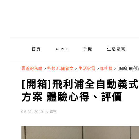
Skip
Skip
Skip
to
to
to
primary
main
primary
navigation
content
sidebar
首頁
APPLE
手機
生活家電
雲爸的私處
>
各類3C開箱文
>
生活家電
>
咖啡機
>
[開箱]飛利
[開箱]飛利浦全自動義式咖
方案 體驗心得、評價
06 28, 2019
by
雲爸