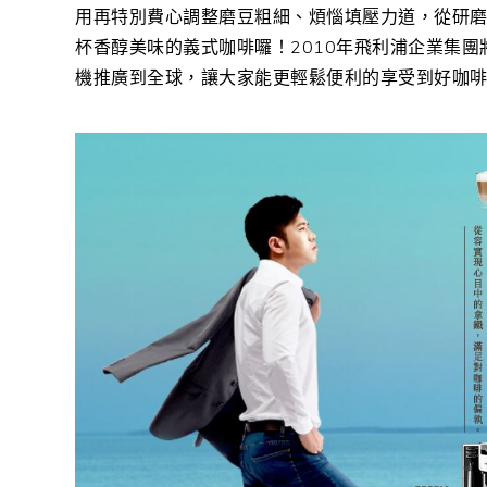
用再特別費心調整磨豆粗細、煩惱填壓力道，從研
杯香醇美味的義式咖啡囉！2010年飛利浦企業集團將
機推廣到全球，讓大家能更輕鬆便利的享受到好咖