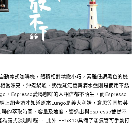
的全自動義式咖啡機，體積相對精緻小巧，素雅低調黑色的機
色相當漂亮，沖煮鍋爐、奶泡蒸氣管與滴水盤則是使用不銹
Lungo，Espresso愛喝咖啡的人相信都不陌生，而Espresso
經上網查過才知道原來Lungo是義大利語，意思等同於英
啡的萃取時間、容量及速度，營造出與Espresso截然不
樣為義式淡咖啡喔~~ 此外 EP5310具備了蒸氣管可手動打