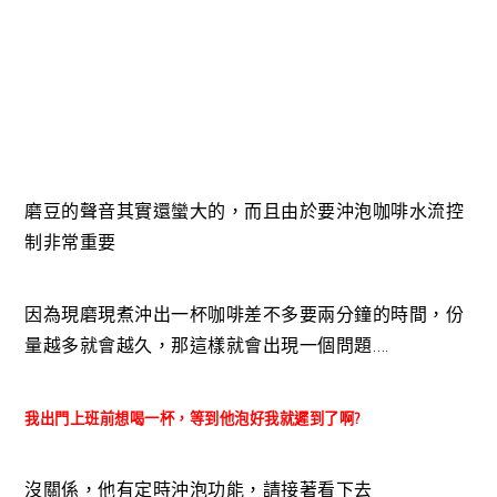
磨豆的聲音其實還蠻大的，而且由於要沖泡咖啡水流控
制非常重要
因為現磨現煮沖出一杯咖啡差不多要兩分鐘的時間，份
量越多就會越久，那這樣就會出現一個問題….
我出門上班前想喝一杯，等到他泡好我就遲到了啊?
沒關係，他有定時沖泡功能，請接著看下去