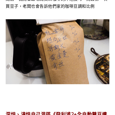
買豆子，老闆也會告訴他們家的咖啡豆調和比例
深焙、淺焙自己混搭《飛利浦2+全自動雙豆槽