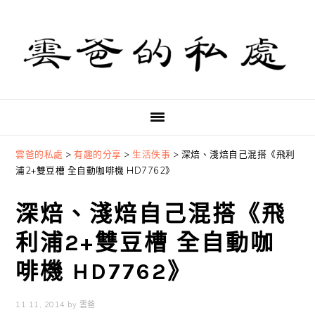
Skip
Skip
Skip
to
to
to
primary
main
primary
navigation
content
sidebar
雲爸的私處
>
有趣的分享
>
生活佚事
>
深焙、淺焙自己混搭《飛利
浦2+雙豆槽 全自動咖啡機 HD7762》
深焙、淺焙自己混搭《飛
利浦2+雙豆槽 全自動咖
啡機 HD7762》
11 11, 2014
by
雲爸