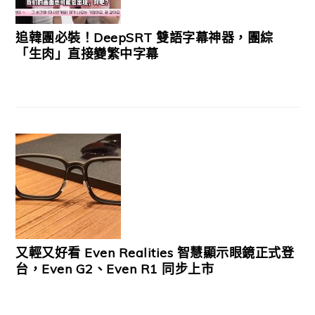
追韓團必裝！DeepSRT 雙語字幕神器，團綜
「生肉」直接變繁中字幕
又輕又好看 Even Realities 智慧顯示眼鏡正式登
台，Even G2、Even R1 同步上市