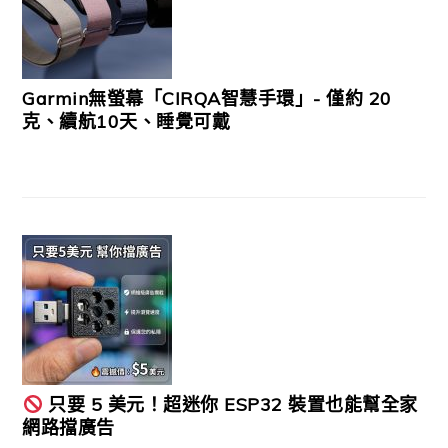
Garmin無螢幕「CIRQA智慧手環」- 僅約 20
克、續航10天、睡覺可戴
只要 5 美元！超迷你 ESP32 裝置也能幫全家
網路擋廣告