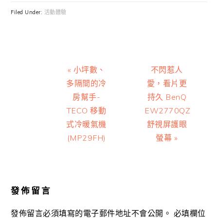
Filed Under:
活動體驗
Previous
Next
« 小坪數、
不閃惹人
Post:
Post:
多隔間的冷
愛，看片更
房幫手-
持久 BenQ
TECO 移動
EW2770QZ
式冷暖氣機
舒視屏護眼
(MP29FH)
螢幕 »
Reader
Interactions
發佈留言
發佈留言必須填寫的電子郵件地址不會公開。
必填欄位