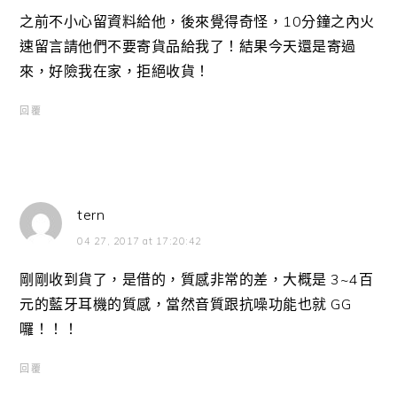
之前不小心留資料給他，後來覺得奇怪，10分鐘之內火
速留言請他們不要寄貨品給我了！結果今天還是寄過
來，好險我在家，拒絕收貨！
回覆
tern
04 27, 2017 at 17:20:42
剛剛收到貨了，是借的，質感非常的差，大概是 3~4百
元的藍牙耳機的質感，當然音質跟抗噪功能也就 GG
囉！！！
回覆