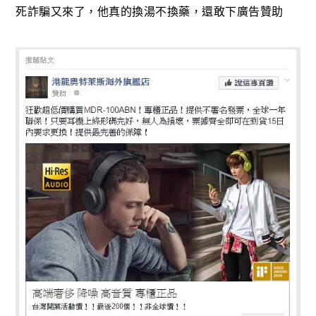
死詐騙又來了，他真的換湯不換藥，還敢下廣告贊助