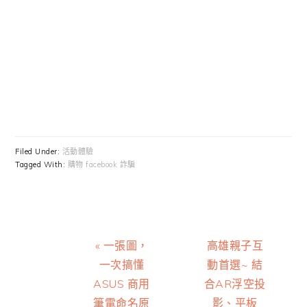
Filed Under:
活動體驗
Tagged With:
購物 facebook 詐騙
Previous
Next
« 一張圖，
高雄親子互
Post:
Post:
一次搞懂
動首選~ 結
ASUS 商用
合AR浮空投
筆電命名原
影、平板