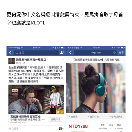
更何況你中文名稱還叫港龍奧特萊，羅馬拼音取字母首
字也應該是KLOTL