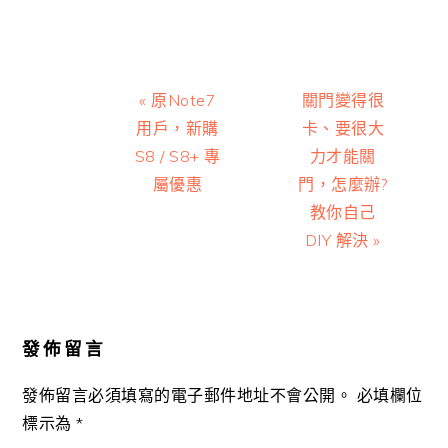
Previous
Next
« 原Note7
關門變得很
Post:
Post:
用戶，新購
卡、要很大
S8 / S8+ 專
力才能關
屬優惠
門，怎麼辦?
教你自己
DIY 解決 »
Reader
Interactions
發佈留言
發佈留言必須填寫的電子郵件地址不會公開。
必填欄位
標示為
*