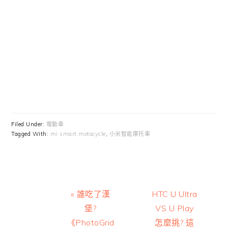
Filed Under:
電動車
Tagged With:
mi smart motocycle
,
小米智能摩托車
Previous
Next
« 誰吃了漢
HTC U Ultra
Post:
Post:
堡?
VS U Play
《PhotoGrid
怎麼挑? 這