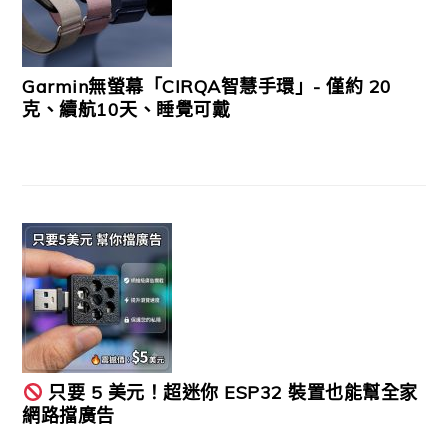
Garmin無螢幕「CIRQA智慧手環」- 僅約 20
克、續航10天、睡覺可戴
只要 5 美元！超迷你 ESP32 裝置也能幫全家
網路擋廣告