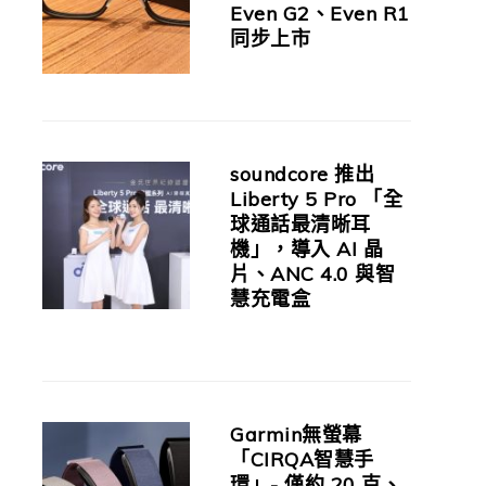
Even G2、Even R1
同步上市
soundcore 推出
Liberty 5 Pro 「全
球通話最清晰耳
機」，導入 AI 晶
片、ANC 4.0 與智
慧充電盒
Garmin無螢幕
「CIRQA智慧手
環」- 僅約 20 克、