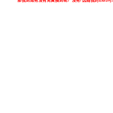
那我到底有沒有免費換到呢? 沒有! 因為我的EM5