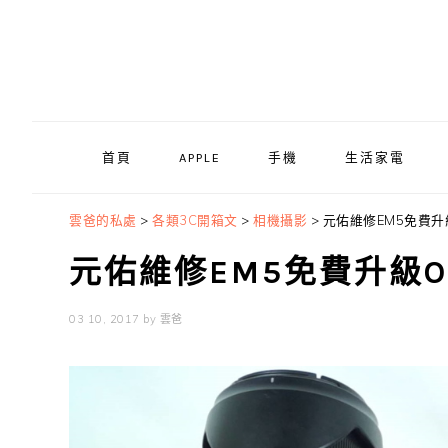
Skip
Skip
Skip
to
to
to
primary
main
primary
navigation
content
sidebar
首頁
APPLE
手機
生活家電
雲爸的私處
>
各類3C開箱文
>
相機攝影
>
元佑維修EM5免費升級
元佑維修EM5免費升級OM
03 10, 2017
by
雲爸