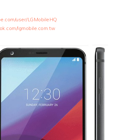
be.com/user/LGMobileHQ
ok.com/lgmobile.com.tw