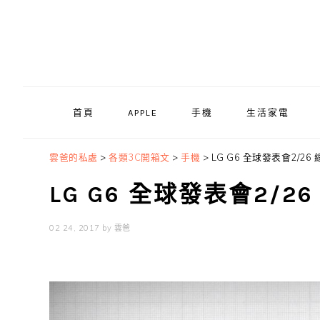
Skip
Skip
Skip
to
to
to
primary
main
primary
navigation
content
sidebar
首頁
APPLE
手機
生活家電
雲爸的私處
>
各類3C開箱文
>
手機
>
LG G6 全球發表會2/26
LG G6 全球發表會2/2
02 24, 2017
by
雲爸