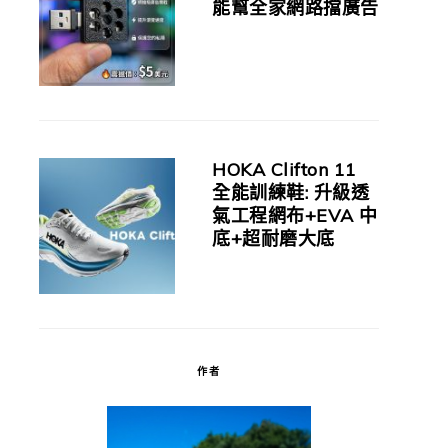
能幫全家網路擋廣告
HOKA Clifton 11
全能訓練鞋: 升級透
氣工程網布+EVA 中
底+超耐磨大底
作者