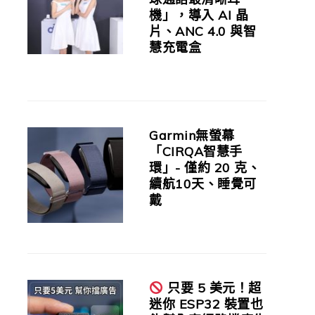
機」，導入 AI 晶
片、ANC 4.0 與智
慧充電盒
Garmin無螢幕
「CIRQA智慧手
環」- 僅約 20 克、
續航10天、睡覺可
戴
只要 5 美元！超
迷你 ESP32 裝置也