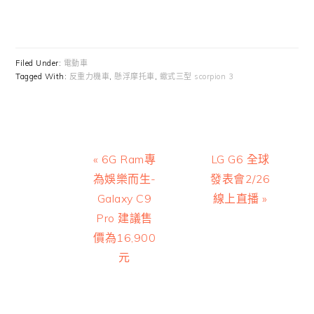
Filed Under:
電動車
Tagged With:
反重力機車
,
懸浮摩托車
,
蠍式三型 scorpion 3
Previous
Next
« 6G Ram專
LG G6 全球
Post:
Post:
為娛樂而生-
發表會2/26
Galaxy C9
線上直播 »
Pro 建議售
價為16,900
元
Reader