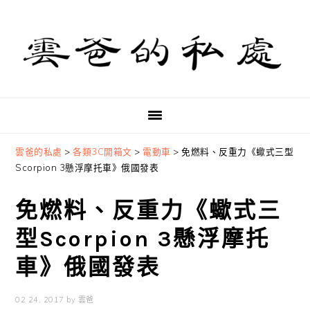
Skip
Skip
Skip
to
to
to
primary
main
primary
navigation
content
sidebar
雲爸的私處
>
各類3C開箱文
>
電動車
>
免燃料、反重力《蠍式三型
Scorpion 3懸浮摩托車》俄國發表
免燃料、反重力《蠍式三
型Scorpion 3懸浮摩托
車》俄國發表
02 24, 2017
by
雲爸