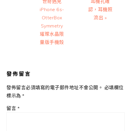
Post:
Post:
世奇遇見
耳機孔確
iPhone 6s-
認，耳機照
OtterBox
流出 »
Symmetry
璀璨水晶限
量版手機殼
Reader
Interactions
發佈留言
發佈留言必須填寫的電子郵件地址不會公開。
必填欄位
標示為
*
留言
*