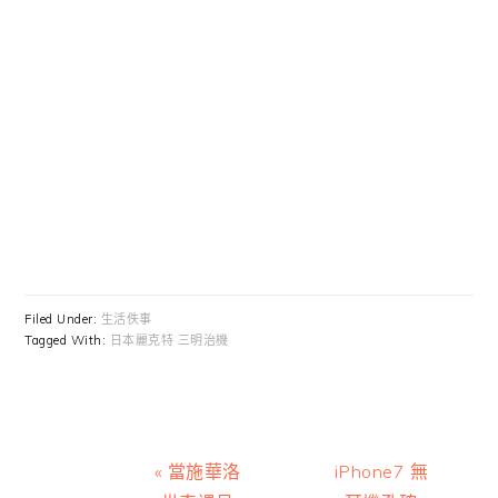
Filed Under:
生活佚事
Tagged With:
日本麗克特 三明治機
Previous
Next
« 當施華洛
iPhone7 無