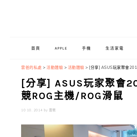
Skip
Skip
Skip
to
to
to
primary
main
primary
navigation
content
sidebar
首頁
APPLE
手機
生活家電
雲爸的私處
>
活動體驗
>
活動體驗
>
[分享] ASUS玩家聚會20
[分享] ASUS玩家聚會2
競ROG主機/ROG滑鼠
10 10, 2014
by
雲爸