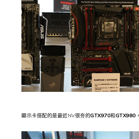
顯示卡搭配的是最近NV很夯的
GTX970
和
GTX980