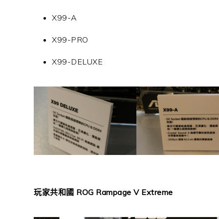
X99-A
X99-PRO
X99-DELUXE
玩家共和國 ROG Rampage V Extreme