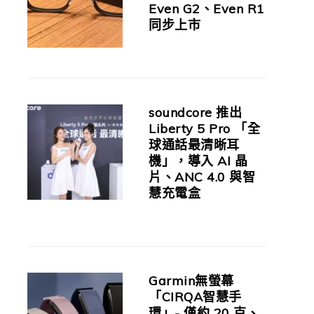
Even G2、Even R1
同步上市
soundcore 推出
Liberty 5 Pro 「全
球通話最清晰耳
機」，導入 AI 晶
片、ANC 4.0 與智
慧充電盒
Garmin無螢幕
「CIRQA智慧手
環」- 僅約 20 克、