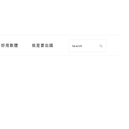
好用軟體
就是要出國
Search
Primary
Sidebar