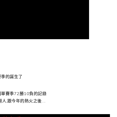
力
賽季的誕生了
單賽季72勝10負的記錄
人,跟今年的熱火之後….