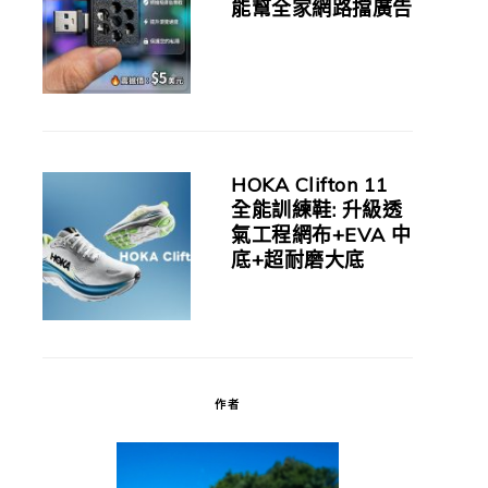
能幫全家網路擋廣告
HOKA Clifton 11
全能訓練鞋: 升級透
氣工程網布+EVA 中
底+超耐磨大底
作者