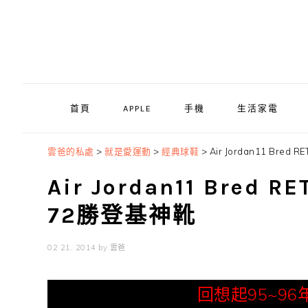
Skip
Skip
Skip
to
to
to
primary
main
primary
navigation
content
sidebar
首頁
APPLE
手機
生活家電
雲爸的私處
>
就是愛運動
>
經典球鞋
>
Air Jordan11 Br
Air Jordan11 Bre
72勝登基神靴
02 21, 2014
by
雲爸
回想起95~96年