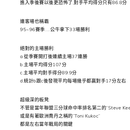
進入季後賽以後更恐怖了,對手平均得分只有86.8分
連客場也稱霸:
95~96賽季…..公牛拿下33場勝利
絕對的主場勝利:
a.從季賽開打後連續主場37連勝
b.主場平均得分107分
c.主場平均對手得分89.9分
d.統計b跟c後發現平均每場幾乎都贏對手17分左右
超級深的板凳:
不管是當年聯盟三分球命中率排名第二的”Steve Kee
或是有著歐洲喬丹之稱的”Toni Kukoc”
都是左右當年戰局的關鍵