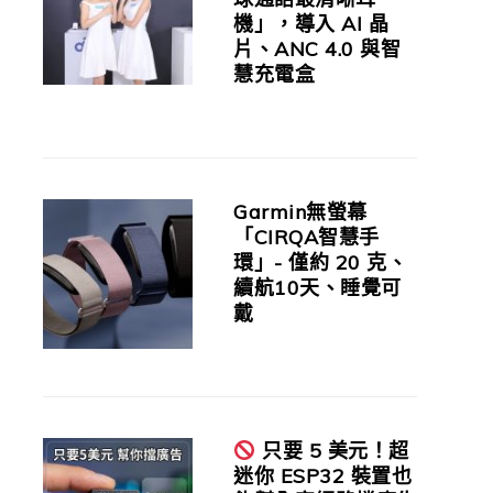
機」，導入 AI 晶
片、ANC 4.0 與智
慧充電盒
Garmin無螢幕
「CIRQA智慧手
環」- 僅約 20 克、
續航10天、睡覺可
戴
只要 5 美元！超
迷你 ESP32 裝置也