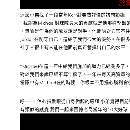
當
這邊小弟找了一段當年Kerr對老喬評價的訪問節錄:
“ 我認為Michael對球隊最大的貢獻就是他那種堅
。無論是作為他的隊友還是對手。他能讓對方禁不住懷
Jordan在防守自己，這給了我們很大的優勢。在很多
神了。很少有人能在他面前真正發揮出自己的水平，
“Michael在這一年中給我們施加的壓力已經夠多
對於我們來說已經不算什麼了。一年來每天高質量
當隊中有Michael在的時候，你根本不用擔心勝利會
呼~~~~信心指數跟從自身做起的嚴謹,小弟覺得目前整
有類似的感覺,我們一起來回憶老喬當年的10大好球