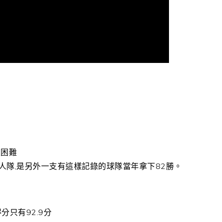
很困難
特人隊,是另外一支有這樣記錄的球隊當年拿下82勝。
只有92.9分