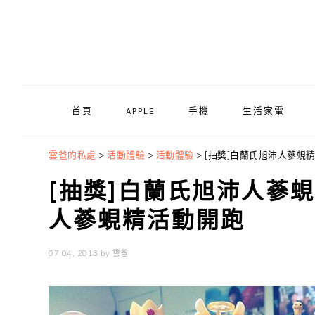
Skip
Skip
Skip
to
to
to
primary
main
primary
navigation
content
sidebar
首頁
APPLE
手機
生活家電
雲爸的私處
>
活動體驗
>
活動體驗
>
[抽獎]白蘭氏旭沛人蔘蜆精
[抽獎]白蘭氏旭沛人蔘蜆
人蔘蜆精活動開跑
07 04, 2013
by
雲爸