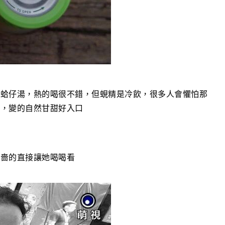
種蛤仔湯，熱的喝很不錯，但蜆精是冷飲，很多人會懼怕那
感，變的自然甘甜好入口
吝嗇的直接讓她喝喝看