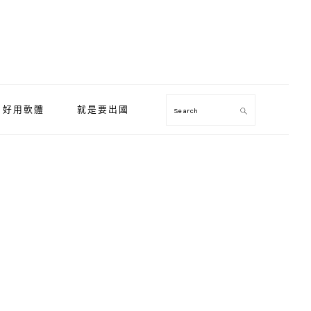
好用軟體
就是要出國
Search
Primary
Sidebar