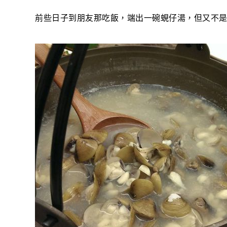
前些日子到朋友那吃飯，端出一碗蜆仔湯，但又不