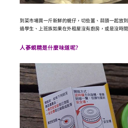
到菜市場買一斤新鮮的蜆仔，切些薑、蒜頭一起放
過學生、上班族如果在外租屋沒有廚房，或是沒時間
人蔘蜆精是什麼味道呢?