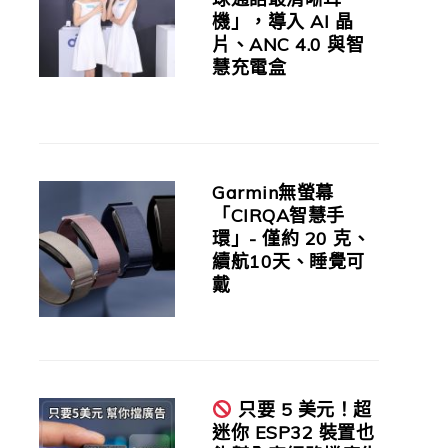
機」，導入 AI 晶
片、ANC 4.0 與智
慧充電盒
Garmin無螢幕
「CIRQA智慧手
環」- 僅約 20 克、
續航10天、睡覺可
戴
只要 5 美元！超
迷你 ESP32 裝置也