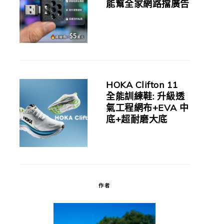
能幫全家網路擋廣告
HOKA Clifton 11
全能訓練鞋: 升級透
氣工程網布+EVA 中
底+超耐磨大底
作者