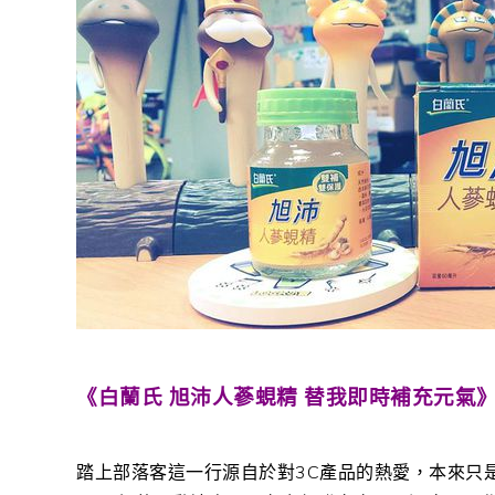
《白蘭氏 旭沛人蔘蜆精 替我即時補充元氣
踏上部落客這一行源自於對3C產品的熱愛，本來只