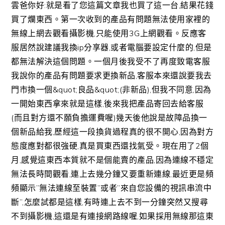
雲爸你好:就是看了您這篇文章我也買了這一台,結果花錢
買了爛東西。第一次收到的產品有問題無法使用家裡的
無線上網去觀看攝影機,只能使用3G上網觀看。反應客
服居然說建議我換ip分享器,或者電腦要設定什麼的,但是
都無法解決這個問題。一個月後我受不了再度致電客服
我說你的產品有問題要求更換新品,客服本來還說要我去
門市換一個&quot;良品&quot;(非新品),但我不同意,因為
一開始東西拿來就是這樣,後來我把產品寄回去給客服
(而且對方還不願負擔運費喔)幾天後他說是故障品換一
個新品給我,歷經這一段換貨過程真的很不開心,因為對方
態度應對都很強硬,真是買東西還找氣受。現在用了2個
月,感覺這東西本質就不是個能賣的產品,因為連線不穩定
無法長時間觀看,連上去幾分鐘又要重新連線,最近更是頻
頻顯示”無法連線至裝置”或者”來自您設備的視訊串流中
斷”,怎麼試都是這樣,有時連上去不到一分鐘突然又搜尋
不到攝影機,這還是有連接網路線喔,如果採用無線那這東