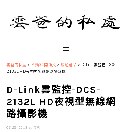
Skip
Skip
Skip
to
to
to
primary
main
primary
navigation
content
sidebar
雲爸的私處
>
各類3C開箱文
>
網通產品
>
D-Link雲監控-DCS-
2132L HD夜視型無線網路攝影機
D-Link雲監控-DCS-
2132L HD夜視型無線網
路攝影機
03 28, 2013
by
雲爸