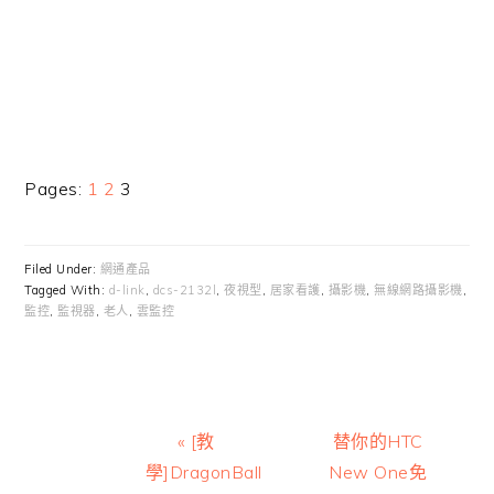
Page
Page
Page
Pages:
1
2
3
Filed Under:
網通產品
Tagged With:
d-link
,
dcs-2132l
,
夜視型
,
居家看護
,
攝影機
,
無線網路攝影機
,
監控
,
監視器
,
老人
,
雲監控
Previous
Next
« [教
替你的HTC
Post:
Post:
學]DragonBall
New One免