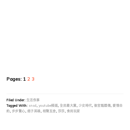
Page
Page
Page
Pages:
1
2
3
Filed Under:
生活佚事
Tagged With:
snsd
,
youtube頻道
,
全民最大黨
,
少女時代
,
後宮甄嬛傳
,
愛情合
約
,
步步驚心
,
痞子英雄
,
相聲瓦舍
,
莎莎
,
食尚玩家