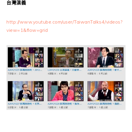
台灣演義
http://www.youtube.com/user/TaiwanTalks4/videos?
view=1&flow=grid