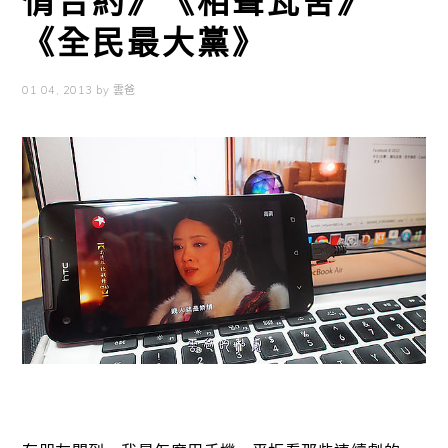
情合約》《相聲瓦舍》
《全民最大黨》
01 04, 2013
by
雲爸