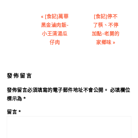
Previous
Next
« [食記]萬華
[食記]停不
Post:
Post:
黑金滷肉飯-
了筷、不停
小王清湯瓜
加點-老舅的
仔肉
家鄉味 »
Reader
Interactions
發佈留言
發佈留言必須填寫的電子郵件地址不會公開。
必填欄位
標示為
*
留言
*