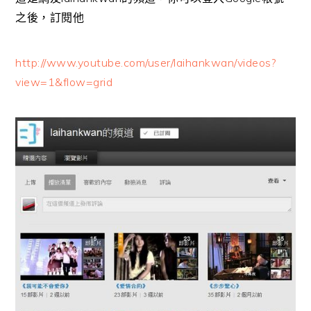
之後，訂閱他
http://www.youtube.com/user/laihankwan/videos?
view=1&flow=grid