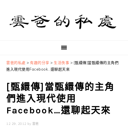
Skip
Skip
Skip
to
to
to
primary
main
primary
navigation
content
sidebar
雲爸的私處
>
有趣的分享
>
生活佚事
>
[甄繯傳]當甄繯傳的主角們
進入現代使用Facebook…還聊起天來
[甄繯傳]當甄繯傳的主角
們進入現代使用
Facebook…還聊起天來
12 29, 2012
by
雲爸