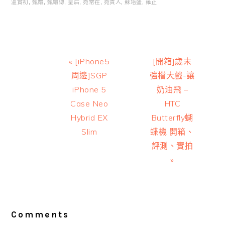
溫實初
,
甄嬛
,
甄繯傳
,
皇后
,
菀常在
,
菀貴人
,
蘇培盛
,
雍正
Previous
Next
« [iPhone5
[開箱]歲末
Post:
Post:
周邊]SGP
強檔大戲-讓
iPhone 5
奶油飛 –
Case Neo
HTC
Hybrid EX
Butterfly蝴
Slim
蝶機 開箱、
評測、實拍
»
Reader
Interactions
Comments