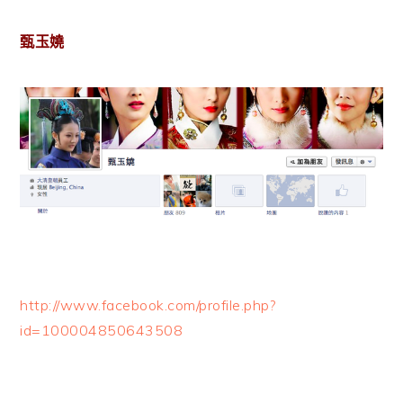
甄玉嬈
http://www.facebook.com/profile.php?
id=100004850643508