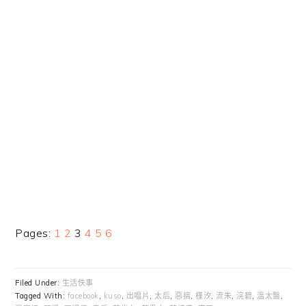
Page
Page
Page
Page
Page
Page
Pages:
1
2
3
4
5
6
Filed Under:
生活佚事
Tagged With:
facebook
,
kuso
,
出唱片
,
太后
,
惡搞
,
槿汐
,
流朱
,
浣碧
,
溫太醫
,